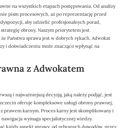
awne na wszystkich etapach postępowania. Od analizy
ie pism procesowych, aż po reprezentację przed
dyspozycji, aby udzielić profesjonalnych porad,
 strategię obrony. Naszym priorytetem jest
 że Państwa sprawa jest w dobrych rękach. Adwokat
edzy i doświadczeniu może znacząco wpłynąć na
Prawna z Adwokatem
zą i najważniejszą decyzją, jaką należy podjąć, jest
czecin oferuje kompleksowe usługi obrony prawnej,
j z prawem karnym. Proces karny jest skomplikowany i
i nawigacja wymaga specjalistycznej wiedzy.
ować każdy aspekt sprawy, od zebranych dowodów, przez