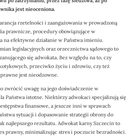
il po zatrzymaniu, przez fazę śledztwa, aż po
nika jest nieoceniona.
arancja rzetelności i zaangażowania w prowadzoną
ealia prawnicze, procedury obowiązujące w
a na efektywne działanie w Państwa imieniu.
zmian legislacyjnych oraz orzecznictwa sądowego to
zanującego się adwokata. Bez względu na to, czy
kotykowych, przeciwko życiu i zdrowiu, czy też
 prawne jest nieodzowne.
to zwrócić uwagę na jego doświadczenie w
a Państwa istotne. Niektórzy adwokaci specjalizują się
zestępstwa finansowe, a jeszcze inni w sprawach
twa sytuacji i dopasowanie strategii obrony do
ak najlepszego rezultatu. Adwokat karny Szczecin to
es prawny, minimalizując stres i poczucie bezradności.