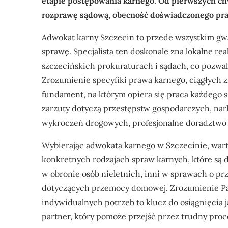
etapie postępowania karnego. Od pierwszych chw
rozprawę sądową, obecność doświadczonego praw
Adwokat karny Szczecin to przede wszystkim gw
sprawę. Specjalista ten doskonale zna lokalne r
szczecińskich prokuraturach i sądach, co pozwal
Zrozumienie specyfiki prawa karnego, ciągłych 
fundament, na którym opiera się praca każdego s
zarzuty dotyczą przestępstw gospodarczych, nar
wykroczeń drogowych, profesjonalne doradztwo
Wybierając adwokata karnego w Szczecinie, war
konkretnych rodzajach spraw karnych, które są dl
w obronie osób nieletnich, inni w sprawach o pr
dotyczących przemocy domowej. Zrozumienie Pańs
indywidualnych potrzeb to klucz do osiągnięcia j
partner, który pomoże przejść przez trudny proc