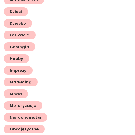
Dzieci
Dziecko
Edukacja
Geologia
Hobby
Imprezy
Marketing
Moda
Motoryzacja
Nieruchomości
Obcojęzyczne