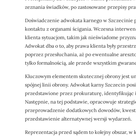
zeznania świadków, po zastosowane przepisy pr
Doświadczenie adwokata karnego w Szczecinie po
kontaktu z organami ścigania. Wczesna interwen
klienta sytuacjom, takim jak nieświadome przyz
Adwokat dba o to, aby prawa klienta były przest
poprzez przesłuchania, aż po ewentualne areszto
tylko formalnością, ale przede wszystkim gwaran
Kluczowym elementem skutecznej obrony jest um
spójnej linii obrony. Adwokat karny Szczecin po
przedstawione przez prokuraturę, identyfikując 
Następnie, na tej podstawie, opracowuje strate
przeprowadzenie dodatkowych dowodów, kwesti
przedstawienie alternatywnej wersji wydarzeń.
Reprezentacja przed sądem to kolejny obszar, w