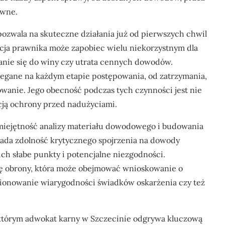
awne.
zwala na skuteczne działania już od pierwszych chwil
cja prawnika może zapobiec wielu niekorzystnym dla
nanie się do winy czy utrata cennych dowodów.
rzegane na każdym etapie postępowania, od zatrzymania,
wanie. Jego obecność podczas tych czynności jest nie
cją ochrony przed nadużyciami.
iejętność analizy materiału dowodowego i budowania
siada zdolność krytycznego spojrzenia na dowody
ich słabe punkty i potencjalne niezgodności.
gię obrony, która może obejmować wnioskowanie o
onowanie wiarygodności świadków oskarżenia czy też
 którym adwokat karny w Szczecinie odgrywa kluczową