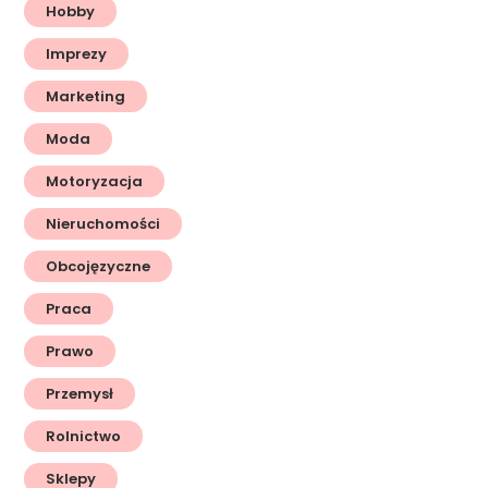
Hobby
Imprezy
Marketing
Moda
Motoryzacja
Nieruchomości
Obcojęzyczne
Praca
Prawo
Przemysł
Rolnictwo
Sklepy