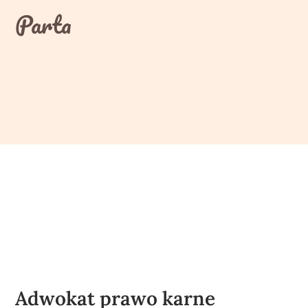
Skip
Parta
to
content
Adwokat prawo karne