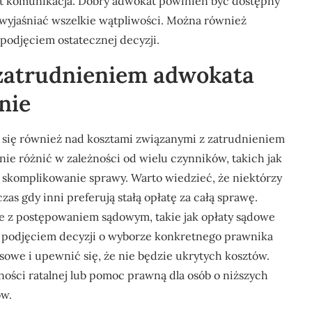
st komunikacja. Dobry adwokat powinien być dostępny
z wyjaśniać wszelkie wątpliwości. Można również
podjęciem ostatecznej decyzji.
z zatrudnieniem adwokata
nie
 się również nad kosztami związanymi z zatrudnieniem
nie różnić w zależności od wielu czynników, takich jak
 skomplikowanie sprawy. Warto wiedzieć, że niektórzy
as gdy inni preferują stałą opłatę za całą sprawę.
 z postępowaniem sądowym, takie jak opłaty sądowe
d podjęciem decyzji o wyborze konkretnego prawnika
owe i upewnić się, że nie będzie ukrytych kosztów.
ności ratalnej lub pomoc prawną dla osób o niższych
ów.