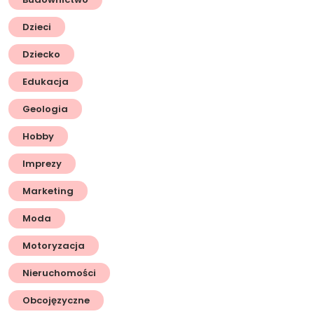
Dzieci
Dziecko
Edukacja
Geologia
Hobby
Imprezy
Marketing
Moda
Motoryzacja
Nieruchomości
Obcojęzyczne