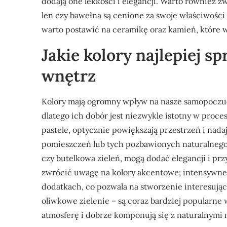
dodają one lekkości i elegancji. Warto również z
len czy bawełna są cenione za swoje właściwośc
warto postawić na ceramikę oraz kamień, które 
Jakie kolory najlepiej s
wnętrz
Kolory mają ogromny wpływ na nasze samopoczu
dlatego ich dobór jest niezwykle istotny w procesi
pastele, optycznie powiększają przestrzeń i nada
pomieszczeń lub tych pozbawionych naturalnego św
czy butelkowa zieleń, mogą dodać elegancji i pr
zwrócić uwagę na kolory akcentowe; intensywne 
dodatkach, co pozwala na stworzenie interesujący
oliwkowe zielenie – są coraz bardziej popularn
atmosferę i dobrze komponują się z naturalnymi 