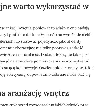
yjne warto wykorzystać w
 aranżacji wnętrz, ponieważ to właśnie one nadają
azy i grafiki to doskonały sposób na wyrażenie siebie
aleriach lub stosować pojedynczo jako akcenty
lement dekoracyjny; nie tylko poprawiają jakość
ieżość i naturalność. Dodatki tekstylne takie jak
łynąć na atmosferę pomieszczenia; warto wybierać
eresującą kompozycję. Oświetlenie dekoracyjne, takie
nkcję estetyczną; odpowiednio dobrane może stać się
na aranżację wnętrz
czowy krok przed rozpoczęciem jakichkolwiek prac