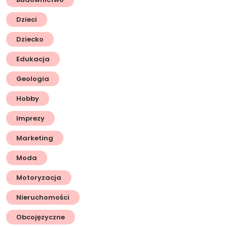
Dzieci
Dziecko
Edukacja
Geologia
Hobby
Imprezy
Marketing
Moda
Motoryzacja
Nieruchomości
Obcojęzyczne