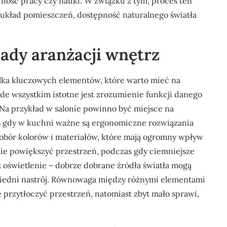
ność pracy czy nauki. W związku z tym, proces ten
 układ pomieszczeń, dostępność naturalnego światła
ady aranżacji wnętrz
lka kluczowych elementów, które warto mieć na
de wszystkim istotne jest zrozumienie funkcji danego
Na przykład w salonie powinno być miejsce na
s gdy w kuchni ważne są ergonomiczne rozwiązania
dobór kolorów i materiałów, które mają ogromny wpływ
nie powiększyć przestrzeń, podczas gdy ciemniejsze
ż oświetlenie – dobrze dobrane źródła światła mogą
wiedni nastrój. Równowaga między różnymi elementami
e przytłoczyć przestrzeń, natomiast zbyt mało sprawi,