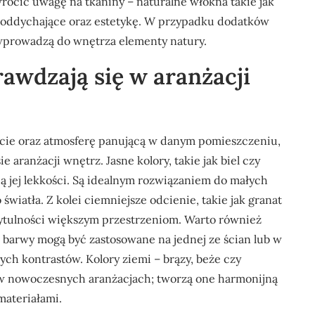
wrócić uwagę na tkaniny – naturalne włókna takie jak
i oddychające oraz estetykę. W przypadku dodatków
wprowadzą do wnętrza elementy natury.
prawdzają się w aranżacji
cie oraz atmosferę panującą w danym pomieszczeniu,
e aranżacji wnętrz. Jasne kolory, takie jak biel czy
ją jej lekkości. Są idealnym rozwiązaniem do małych
iatła. Z kolei ciemniejsze odcienie, takie jak granat
zytulności większym przestrzeniom. Warto również
barwy mogą być zastosowane na jednej ze ścian lub w
ch kontrastów. Kolory ziemi – brązy, beże czy
e w nowoczesnych aranżacjach; tworzą one harmonijną
materiałami.