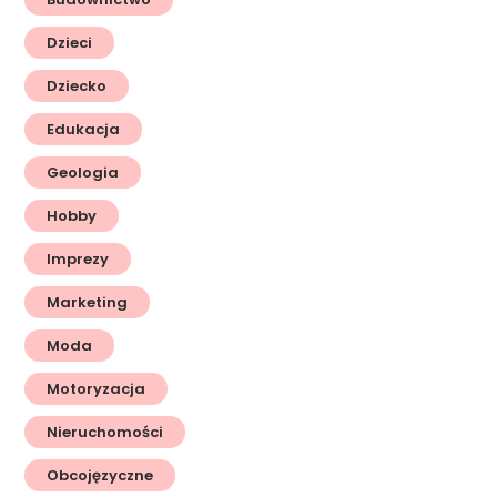
Dzieci
Dziecko
Edukacja
Geologia
Hobby
Imprezy
Marketing
Moda
Motoryzacja
Nieruchomości
Obcojęzyczne