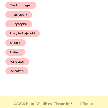
Technologia
Transport
Turystyka
Ukryte Zajawki
Uroda
Usługi
Wnętrza
Zdrowie
©2026 Parta
| WordPress Theme by
SuperbThemes