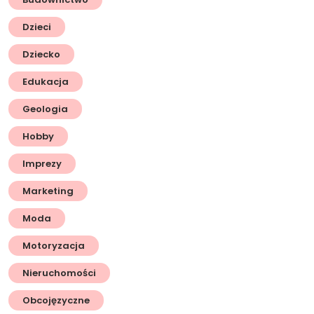
Dzieci
Dziecko
Edukacja
Geologia
Hobby
Imprezy
Marketing
Moda
Motoryzacja
Nieruchomości
Obcojęzyczne