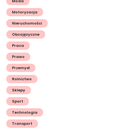
Moda
Motoryzacja
Nieruchomości
Obcojęzyczne
Praca
Prawo
Przemysł
Rolnictwo
Sklepy
Sport
Technologia
Transport