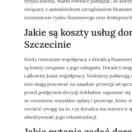
ryzyka klienta. Warto również pamiętać, że korzy
związany z samodzielnym zarządzaniem finansam
zrozumienie rynku finansowego oraz dostępnych
Jakie są koszty usług d
Szczecinie
Kiedy rozważasz współpracę z doradcą finanso
są koszty związane z jego usługami. Doradcy mo
całkowity koszt współpracy. Niektórzy pobierają s
inni mogą pracować na zasadzie prowizji od spr
przed podjęciem decyzji dokładnie zapoznać się
że rozumiesz wszystkie opłaty i prowizje, które
zwrócić uwagę na to, czy doradca ma interes w
obiektywność jego rekomendacji.
Jakie pytania zadać do