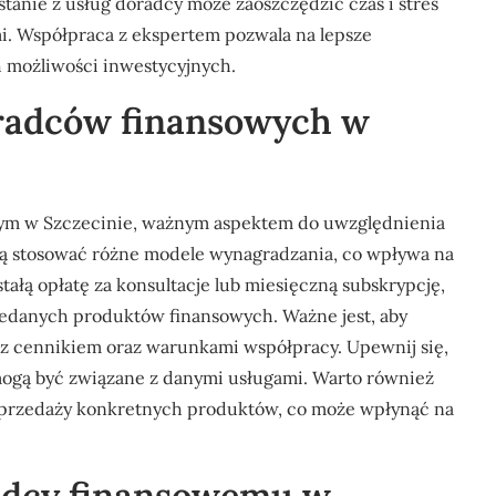
stanie z usług doradcy może zaoszczędzić czas i stres
i. Współpraca z ekspertem pozwala na lepsze
 możliwości inwestycyjnych.
oradców finansowych w
wym w Szczecinie, ważnym aspektem do uwzględnienia
gą stosować różne modele wynagradzania, co wpływa na
tałą opłatę za konsultacje lub miesięczną subskrypcję,
zedanych produktów finansowych. Ważne jest, aby
 z cennikiem oraz warunkami współpracy. Upewnij się,
 mogą być związane z danymi usługami. Warto również
 sprzedaży konkretnych produktów, co może wpłynąć na
radcy finansowemu w