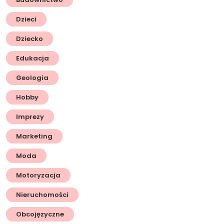
Dzieci
Dziecko
Edukacja
Geologia
Hobby
Imprezy
Marketing
Moda
Motoryzacja
Nieruchomości
Obcojęzyczne