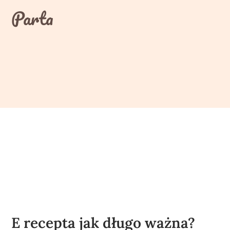
Skip
Parta
to
content
E recepta jak długo ważna?