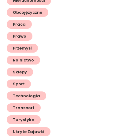
Nieruchomości
Obcojęzyczne
Praca
Prawo
Przemysł
Rolnictwo
Sklepy
Sport
Technologia
Transport
Turystyka
Ukryte Zajawki