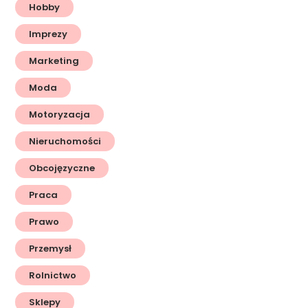
Hobby
Imprezy
Marketing
Moda
Motoryzacja
Nieruchomości
Obcojęzyczne
Praca
Prawo
Przemysł
Rolnictwo
Sklepy