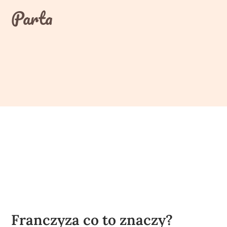
Skip
Parta
to
content
Franczyza co to znaczy?