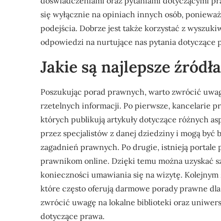
doświadczeniami oraz pytaniami dotyczącymi pra
się wyłącznie na opiniach innych osób, poniewa
podejścia. Dobrze jest także korzystać z wyszuk
odpowiedzi na nurtujące nas pytania dotyczące 
Jakie są najlepsze źród
Poszukując porad prawnych, warto zwrócić uwagę
rzetelnych informacji. Po pierwsze, kancelarie 
których publikują artykuły dotyczące różnych as
przez specjalistów z danej dziedziny i mogą b
zagadnień prawnych. Po drugie, istnieją portale
prawnikom online. Dzięki temu można uzyskać s
konieczności umawiania się na wizytę. Kolejnym
które często oferują darmowe porady prawne dla 
zwrócić uwagę na lokalne biblioteki oraz uniwer
dotyczące prawa.