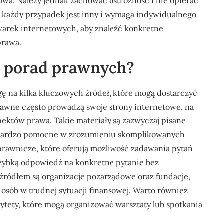
wa. Należy jednak zachować ostrożność i nie opierać
ż każdy przypadek jest inny i wymaga indywidualnego
iwarek internetowych, aby znaleźć konkretne
prawa.
ła porad prawnych?
 na kilka kluczowych źródeł, które mogą dostarczyć
prawne często prowadzą swoje strony internetowe, na
pektów prawa. Takie materiały są zazwyczaj pisane
yć bardzo pomocne w zrozumieniu skomplikowanych
 prawnicze, które oferują możliwość zadawania pytań
zybką odpowiedź na konkretne pytanie bez
 źródłem są organizacje pozarządowe oraz fundacje,
osób w trudnej sytuacji finansowej. Warto również
sytety, które mogą organizować warsztaty lub spotkania