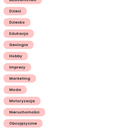
Dzieci
Dziecko
Edukacja
Geologia
Hobby
Imprezy
Marketing
Moda
Motoryzacja
Nieruchomości
Obcojęzyczne