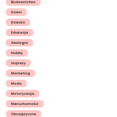
Budownictwo
Dzieci
Dziecko
Edukacja
Geologia
Hobby
Imprezy
Marketing
Moda
Motoryzacja
Nieruchomości
Obcojęzyczne