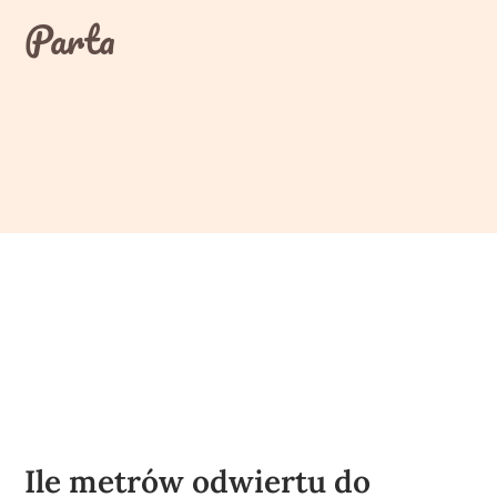
Skip
Parta
to
content
Ile metrów odwiertu do