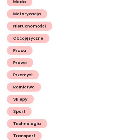
Moda
Motoryzacja
Nieruchomości
Obcojęzyczne
Praca
Prawo
Przemysł
Rolnictwo
Sklepy
Sport
Technologia
Transport