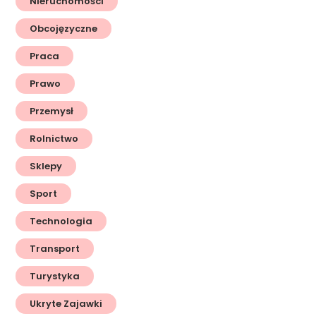
Nieruchomości
Obcojęzyczne
Praca
Prawo
Przemysł
Rolnictwo
Sklepy
Sport
Technologia
Transport
Turystyka
Ukryte Zajawki