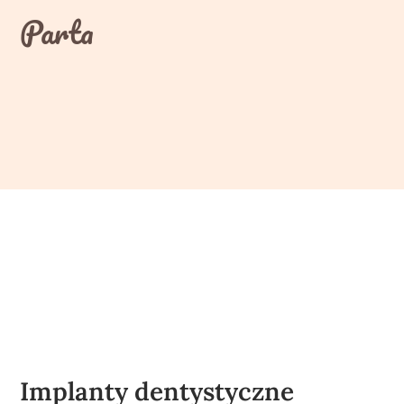
Skip
Parta
to
content
Implanty dentystyczne