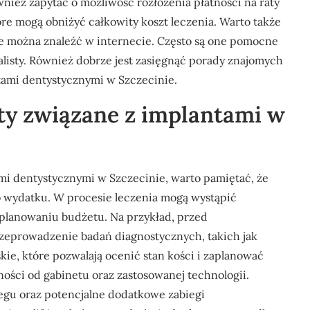
wnież zapytać o możliwość rozłożenia płatności na raty
óre mogą obniżyć całkowity koszt leczenia. Warto także
e można znaleźć w internecie. Często są one pomocne
listy. Również dobrze jest zasięgnąć porady znajomych
ntami dentystycznymi w Szczecinie.
ty związane z implantami w
mi dentystycznymi w Szczecinie, warto pamiętać, że
o wydatku. W procesie leczenia mogą wystąpić
 planowaniu budżetu. Na przykład, przed
eprowadzenie badań diagnostycznych, takich jak
e, które pozwalają ocenić stan kości i zaplanować
ności od gabinetu oraz zastosowanej technologii.
egu oraz potencjalne dodatkowe zabiegi