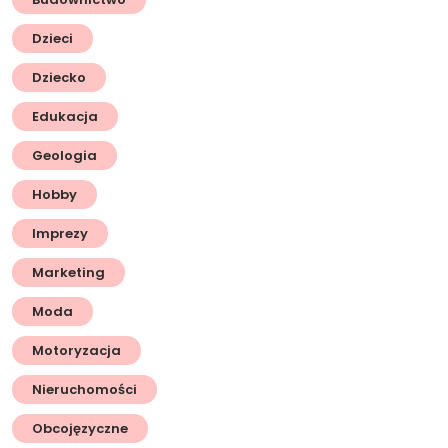
Dzieci
Dziecko
Edukacja
Geologia
Hobby
Imprezy
Marketing
Moda
Motoryzacja
Nieruchomości
Obcojęzyczne