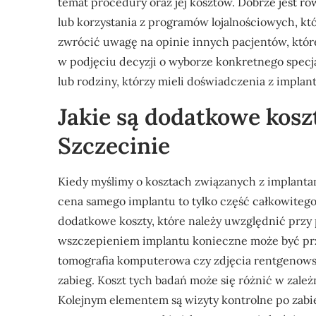
temat procedury oraz jej kosztów. Dobrze jest ró
lub korzystania z programów lojalnościowych, kt
zwrócić uwagę na opinie innych pacjentów, któr
w podjęciu decyzji o wyborze konkretnego specja
lub rodziny, którzy mieli doświadczenia z impla
Jakie są dodatkowe kosz
Szczecinie
Kiedy myślimy o kosztach związanych z implanta
cena samego implantu to tylko część całkowiteg
dodatkowe koszty, które należy uwzględnić przy
wszczepieniem implantu konieczne może być prz
tomografia komputerowa czy zdjęcia rentgenowski
zabieg. Koszt tych badań może się różnić w zależ
Kolejnym elementem są wizyty kontrolne po zabi