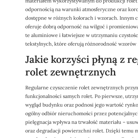
materiałem wykorzystywanym do produkcji rolet 
odpornością na warunki atmosferyczne oraz koroz
dostępne w różnych kolorach i wzorach. Innym c
oferuje dobrą odporność na wilgoć i promieniowa
te aluminiowe i łatwiejsze w utrzymaniu czysto
tekstylnych, które oferują różnorodność wzorów 
Jakie korzyści płyną z 
rolet zewnętrznych
Regularne czyszczenie rolet zewnętrznych przynos
funkcjonalności samych rolet. Po pierwsze, utrz
wygląd budynku oraz podnosi jego wartość rynk
ogólny odbiór nieruchomości przez potencjalnyc
pielęgnacja wpływa na trwałość materiału – usu
oraz degradacji powierzchni rolet. Dzięki temu 