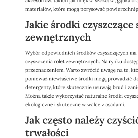
akcesoriów, takich jak miękka szczotka, gąbka or
materiałów, które mogą porysować powierzchnię 
Jakie środki czyszczące 
zewnętrznych
Wybór odpowiednich środków czyszczących ma k
czyszczenia rolet zewnętrznych. Na rynku dostępn
przeznaczeniem. Warto zwrócić uwagę na te, któ
ponieważ niewłaściwe środki mogą prowadzić do
detergenty, które skutecznie usuwają brud i zan
Można także wykorzystać naturalne środki czyszczą
ekologiczne i skuteczne w walce z osadami.
Jak często należy czyści
trwałości