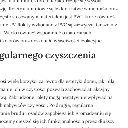
jest aluminium, które charakteryzuje się wysoką
ję. Rolety aluminiowe są lekkie i łatwe w montażu oraz
zęsto stosowanym materiałem jest PVC, które również
nie UV. Rolety wykonane z PVC są zazwyczaj tańsze niż
ści. Warto również wspomnieć o materiałach
i kolorów oraz doskonałe właściwości izolacyjne.
regularnego czyszczenia
i wiele korzyści zarówno dla estetyki domu, jak i dla
ymanie ich w czystości pozwala zachować atrakcyjny
ową. Zabrudzone rolety mogą negatywnie wpływać na
h nabywców czy gości. Po drugie, regularna
wanie brudu i osadów zapobiega ich gromadzeniu się
możemy cieszyć się ich funkcjonalnością przez dłuższy