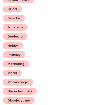
Dzieci
Dziecko
Edukacja
Geologia
Hobby
Imprezy
Marketing
Moda
Motoryzacja
Nieruchomości
Obcojęzyczne