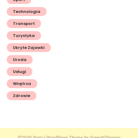
Technologia
Transport
Turystyka
Ukryte Zajawki
Uroda
Usługi
Wnętrza
Zdrowie
©2026 Parta
| WordPress Theme by
SuperbThemes