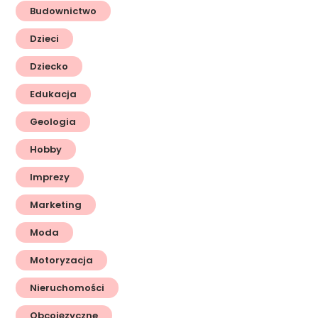
Budownictwo
Dzieci
Dziecko
Edukacja
Geologia
Hobby
Imprezy
Marketing
Moda
Motoryzacja
Nieruchomości
Obcojęzyczne