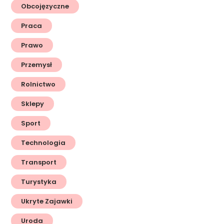
Obcojęzyczne
Praca
Prawo
Przemysł
Rolnictwo
Sklepy
Sport
Technologia
Transport
Turystyka
Ukryte Zajawki
Uroda