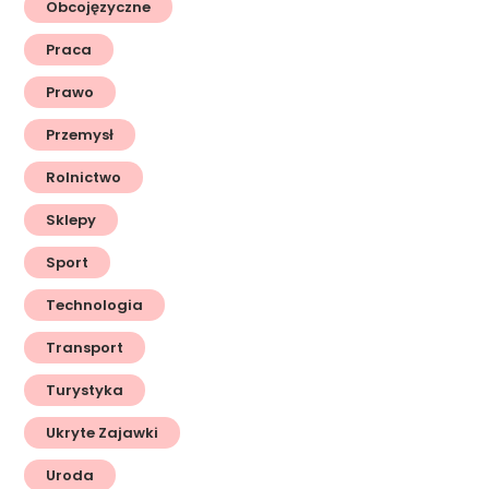
Obcojęzyczne
Praca
Prawo
Przemysł
Rolnictwo
Sklepy
Sport
Technologia
Transport
Turystyka
Ukryte Zajawki
Uroda