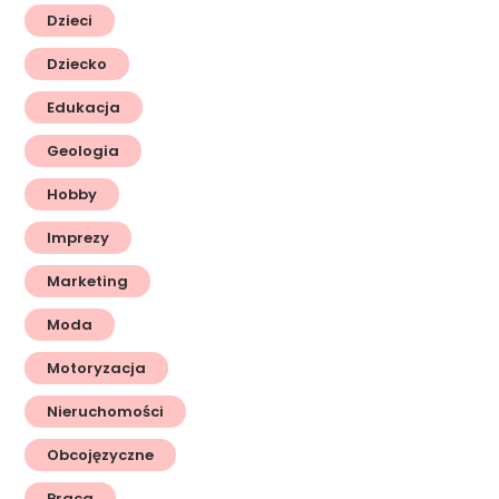
Dzieci
Dziecko
Edukacja
Geologia
Hobby
Imprezy
Marketing
Moda
Motoryzacja
Nieruchomości
Obcojęzyczne
Praca