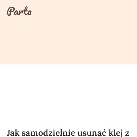
Skip
Parta
to
content
Jak samodzielnie usunąć klej z