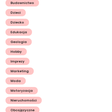
Budownictwo
Dzieci
Dziecko
Edukacja
Geologia
Hobby
Imprezy
Marketing
Moda
Motoryzacja
Nieruchomości
Obcojęzyczne