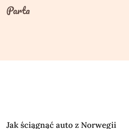
Skip
Parta
to
content
Jak ściągnąć auto z Norwegii