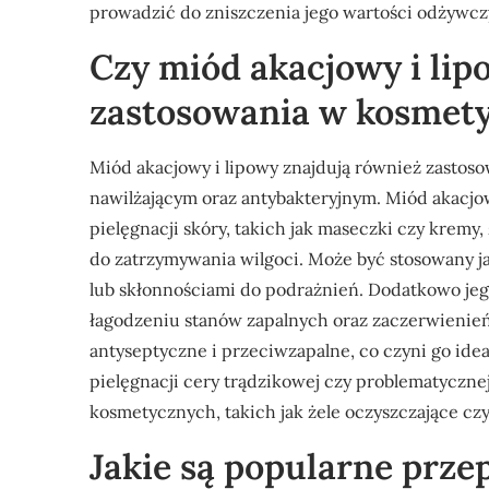
prowadzić do zniszczenia jego wartości odżywcz
Czy miód akacjowy i lip
zastosowania w kosmet
Miód akacjowy i lipowy znajdują również zasto
nawilżającym oraz antybakteryjnym. Miód akacjo
pielęgnacji skóry, takich jak maseczki czy kremy
do zatrzymywania wilgoci. Może być stosowany ja
lub skłonnościami do podrażnień. Dodatkowo je
łagodzeniu stanów zapalnych oraz zaczerwienień. 
antyseptyczne i przeciwzapalne, co czyni go i
pielęgnacji cery trądzikowej czy problematyczn
kosmetycznych, takich jak żele oczyszczające czy
Jakie są popularne prze