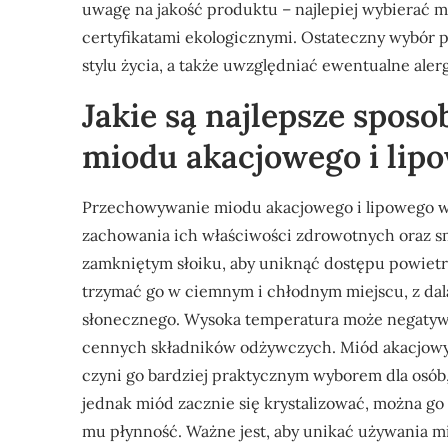
uwagę na jakość produktu – najlepiej wybierać 
certyfikatami ekologicznymi. Ostateczny wybór 
stylu życia, a także uwzględniać ewentualne ale
Jakie są najlepsze spos
miodu akacjowego i lip
Przechowywanie miodu akacjowego i lipowego w
zachowania ich właściwości zdrowotnych oraz 
zamkniętym słoiku, aby uniknąć dostępu powietrza
trzymać go w ciemnym i chłodnym miejscu, z dala
słonecznego. Wysoka temperatura może negatywn
cennych składników odżywczych. Miód akacjowy je
czyni go bardziej praktycznym wyborem dla osób, 
jednak miód zacznie się krystalizować, można go
mu płynność. Ważne jest, aby unikać używania 