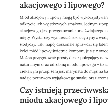
akacjowego i lipowego?
Miód akacjowy i lipowy mogą być wykorzystywane
odkrycie ich wyjątkowych smaków. Jednym z po
akacjowego jest przygotowanie orzeźwiającego n
mięty. Wystarczy wymieszać sok z cytryny z wod
słodyczy. Taki napój doskonale sprawdzi się late
kolei miód lipowy świetnie komponuje się z owoc
Można przygotować prosty deser polegający na
naturalnym oraz odrobiną miodu lipowego – to zd
ciekawym przepisem jest marynata do mięs na baz
nadaje potrawom wyjątkowego smaku oraz aroma
Czy istnieją przeciwws
miodu akacjowego i lip