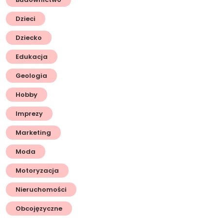
Dzieci
Dziecko
Edukacja
Geologia
Hobby
Imprezy
Marketing
Moda
Motoryzacja
Nieruchomości
Obcojęzyczne