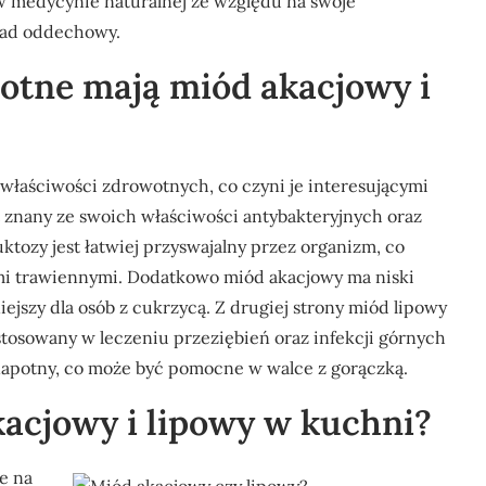
 w medycynie naturalnej ze względu na swoje
ład oddechowy.
otne mają miód akacjowy i
właściwości zdrowotnych, co czyni je interesującymi
t znany ze swoich właściwości antybakteryjnych oraz
ktozy jest łatwiej przyswajalny przez organizm, co
mi trawiennymi. Dodatkowo miód akacjowy ma niski
iejszy dla osób z cukrzycą. Z drugiej strony miód lipowy
o stosowany w leczeniu przeziębień oraz infekcji górnych
napotny, co może być pomocne w walce z gorączką.
kacjowy i lipowy w kuchni?
e na