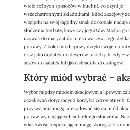
wiele różnych sposobów w kuchni, co czyni je
wszechstronnymi składnikami. Miód akacjowy ze
względu na swój łagodny smak doskonale nadaje 
słodzenia herbaty, kawy czy jogurtów. Można go 
używać do marynat do mięs i warzyw. Jego delika
potrawy. Z kolei miód lipowy dzięki swojemu in
oraz jako dodatek do deserów takich jak lody cz
sosów do sałatek lub jako składnik dressingów.
Który miód wybrać – ak
Wybór między miodem akacjowym a lipowym zale
oczekiwań dotyczących korzyści zdrowotnych. O
przyswajania mogą zdecydować się na miód akacj
potraw wymagających subtelnego słodzenia. Nato
właściwości uspokajające mogą skorzystać z dob