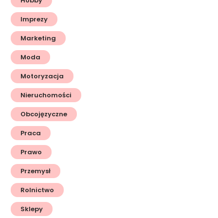
Hobby
Imprezy
Marketing
Moda
Motoryzacja
Nieruchomości
Obcojęzyczne
Praca
Prawo
Przemysł
Rolnictwo
Sklepy