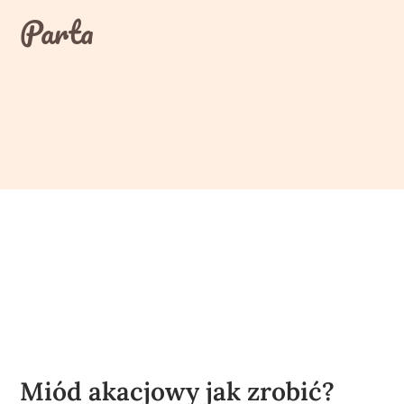
Skip
Parta
to
content
Miód akacjowy jak zrobić?