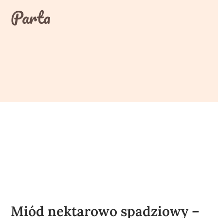
Skip
Parta
to
content
Miód nektarowo spadziowy –