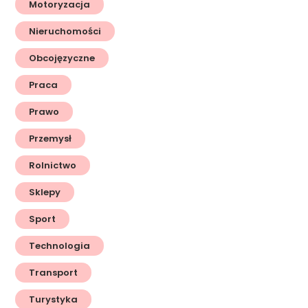
Motoryzacja
Nieruchomości
Obcojęzyczne
Praca
Prawo
Przemysł
Rolnictwo
Sklepy
Sport
Technologia
Transport
Turystyka