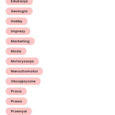
Edukacja
Geologia
Hobby
Imprezy
Marketing
Moda
Motoryzacja
Nieruchomości
Obcojęzyczne
Praca
Prawo
Przemysł