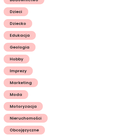
Dzieci
Dziecko
Edukacja
Geologia
Hobby
Imprezy
Marketing
Moda
Motoryzacja
Nieruchomości
Obcojęzyczne