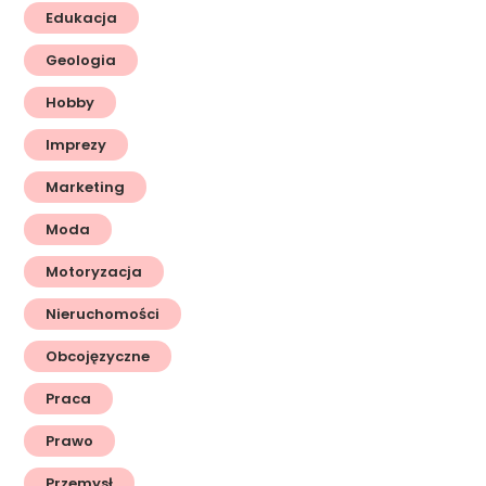
Edukacja
Geologia
Hobby
Imprezy
Marketing
Moda
Motoryzacja
Nieruchomości
Obcojęzyczne
Praca
Prawo
Przemysł