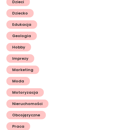
Dzieci
Dziecko
Edukacja
Geologia
Hobby
Imprezy
Marketing
Moda
Motoryzacja
Nieruchomości
Obcojęzyczne
Praca