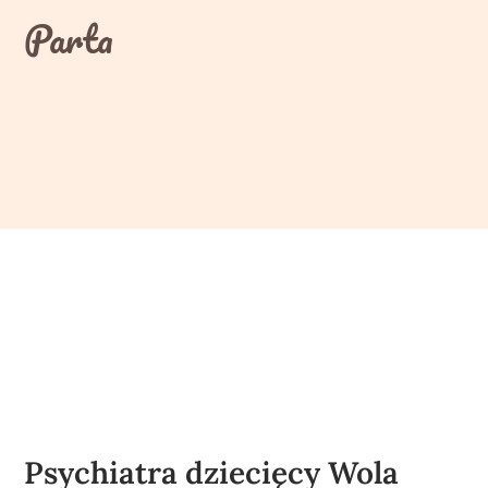
Skip
Parta
to
content
Psychiatra dziecięcy Wola