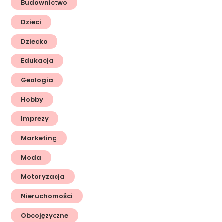
Budownictwo
Dzieci
Dziecko
Edukacja
Geologia
Hobby
Imprezy
Marketing
Moda
Motoryzacja
Nieruchomości
Obcojęzyczne