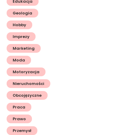
Edukacja
Geologia
Hobby
Imprezy
Marketing
Moda
Motoryzacja
Nieruchomości
Obcojęzyczne
Praca
Prawo
Przemysł