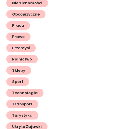
Nieruchomości
Obcojęzyczne
Praca
Prawo
Przemysł
Rolnictwo
Sklepy
Sport
Technologia
Transport
Turystyka
Ukryte Zajawki