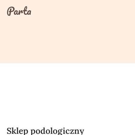
Skip
Parta
to
content
Sklep podologiczny