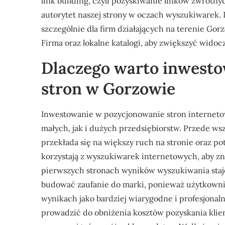
link building, czyli pozyskiwanie linków zwrotn
autorytet naszej strony w oczach wyszukiwarek
szczególnie dla firm działających na terenie G
Firma oraz lokalne katalogi, aby zwiększyć wido
Dlaczego warto inwest
stron w Gorzowie
Inwestowanie w pozycjonowanie stron interneto
małych, jak i dużych przedsiębiorstw. Przede ws
przekłada się na większy ruch na stronie oraz po
korzystają z wyszukiwarek internetowych, aby zna
pierwszych stronach wyników wyszukiwania staj
budować zaufanie do marki, ponieważ użytkownic
wynikach jako bardziej wiarygodne i profesjon
prowadzić do obniżenia kosztów pozyskania klie