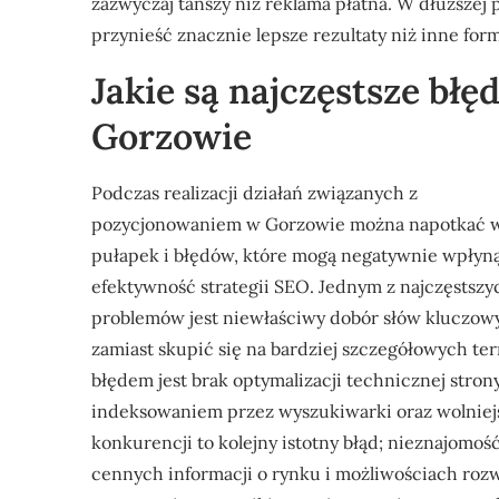
zazwyczaj tańszy niż reklama płatna. W dłuższe
przynieść znacznie lepsze rezultaty niż inne fo
Jakie są najczęstsze bł
Gorzowie
Podczas realizacji działań związanych z
pozycjonowaniem w Gorzowie można napotkać w
pułapek i błędów, które mogą negatywnie wpłyn
efektywność strategii SEO. Jednym z najczęstszy
problemów jest niewłaściwy dobór słów kluczowy
zamiast skupić się na bardziej szczegółowych t
błędem jest brak optymalizacji technicznej stro
indeksowaniem przez wyszukiwarki oraz wolniejs
konkurencji to kolejny istotny błąd; nieznajomo
cennych informacji o rynku i możliwościach roz