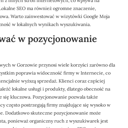
ych z innych stron internetowych, co wpływa na
. Lokalne SEO ma również ogromne znaczenie,
orzowa. Warto zainwestować w wizytówki Google Moja
czność w lokalnych wynikach wyszukiwania.
ować w pozycjonowanie
wych w Gorzowie przynosi wiele korzyści zarówno dla
zystkim poprawia widoczność firmy w Internecie, co
tencjalnie wyższą sprzedaż. Klienci coraz częściej
leźć lokalne usługi i produkty, dlatego obecność na
e się kluczowa. Pozycjonowanie pozwala także
y często postrzegają firmy znajdujące się wysoko w
alne. Dodatkowo skuteczne pozycjonowanie może
nta, ponieważ organiczny ruch z wyszukiwarek jest