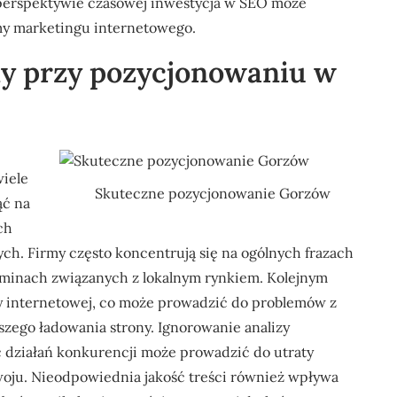
j perspektywie czasowej inwestycja w SEO może
rmy marketingu internetowego.
ędy przy pozycjonowaniu w
iele
Skuteczne pozycjonowanie Gorzów
ąć na
ch
ch. Firmy często koncentrują się na ogólnych frazach
erminach związanych z lokalnym rynkiem. Kolejnym
ny internetowej, co może prowadzić do problemów z
zego ładowania strony. Ignorowanie analizy
ść działań konkurencji może prowadzić do utraty
woju. Nieodpowiednia jakość treści również wpływa