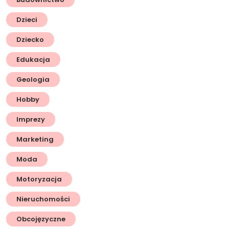
Dzieci
Dziecko
Edukacja
Geologia
Hobby
Imprezy
Marketing
Moda
Motoryzacja
Nieruchomości
Obcojęzyczne