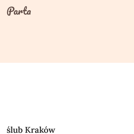
Skip
Parta
to
content
ślub Kraków