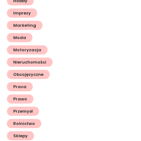
Hobby
Imprezy
Marketing
Moda
Motoryzacja
Nieruchomości
Obcojęzyczne
Praca
Prawo
Przemysł
Rolnictwo
Sklepy