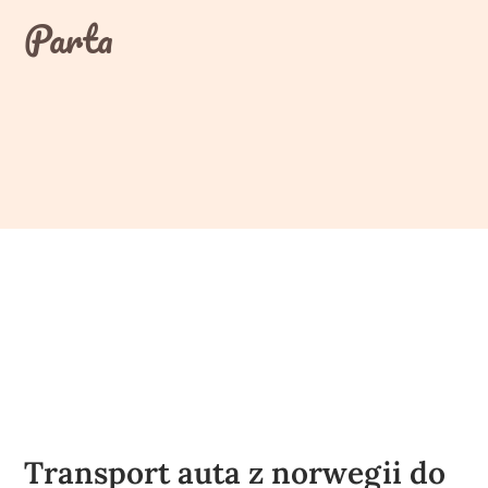
Skip
Parta
to
content
Transport auta z norwegii do