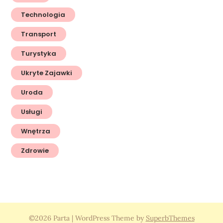
Technologia
Transport
Turystyka
Ukryte Zajawki
Uroda
Usługi
Wnętrza
Zdrowie
©2026 Parta
| WordPress Theme by
SuperbThemes