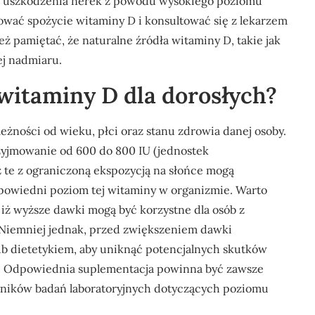
o uszkodzenia nerek z powodu wysokiego poziomu
ować spożycie witaminy D i konsultować się z lekarzem
 pamiętać, że naturalne źródła witaminy D, takie jak
ej nadmiaru.
 witaminy D dla dorosłych?
eżności od wieku, płci oraz stanu zdrowia danej osoby.
rzyjmowanie od 600 do 800 IU (jednostek
 te z ograniczoną ekspozycją na słońce mogą
owiedni poziom tej witaminy w organizmie. Warto
 iż wyższe dawki mogą być korzystne dla osób z
Niemniej jednak, przed zwiększeniem dawki
ub dietetykiem, aby uniknąć potencjalnych skutków
. Odpowiednia suplementacja powinna być zawsze
ników badań laboratoryjnych dotyczących poziomu