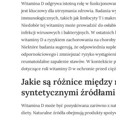
Witamina D odgrywa istotną rolę w funkcjonowa
jest kluczowy dla utrzymania zdrowia. Badania 
immunologicznych, takich jak limfocyty T i makro
Niedobór tej witaminy może prowadzić do osłabi
infekcji wirusowych i bakteryjnych. W ostatni
witaminy D a ryzykiem zachorowania na choroby
Niektóre badania sugerują, że odpowiednia sup
odpornościowego i zmniejszać ryzyko wystąpienia
reumatoidalne zapalenie stawów. W kontekście p
dotyczące roli witaminy D w ochronie przed cię
Jakie są różnice między
syntetycznymi źródłami
Witamina D może być pozyskiwana zarówno z nat
diety. Naturalne źródła obejmują produkty spożywc