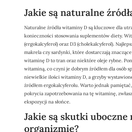
Jakie są naturalne źród
Naturalne źródła witaminy D są kluczowe dla ut
konieczności stosowania suplementów diety. Wi
(ergokalcyferol) oraz D3 (cholekalcyferol). Najleps
makrela czy sardynki, które dostarczają znaczące
witaminę D to tran oraz niektóre oleje rybne. Po
witaminą, co czyni je dobrym źródłem dla osób sp
niewielkie ilości witaminy D, a grzyby wystawio
źródłem ergokalcyferolu. Warto jednak pamiętać,
pokrycia zapotrzebowania na tę witaminę, zwłas
ekspozycji na słońce.
Jakie są skutki uboczn
organizmie?