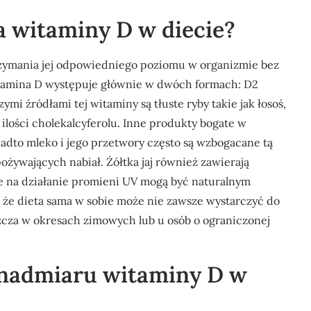
ła witaminy D w diecie?
rzymania jej odpowiedniego poziomu w organizmie bez
tamina D występuje głównie w dwóch formach: D2
zymi źródłami tej witaminy są tłuste ryby takie jak łosoś,
 ilości cholekalcyferolu. Inne produkty bogate w
nadto mleko i jego przetwory często są wzbogacane tą
ożywających nabiał. Żółtka jaj również zawierają
ne na działanie promieni UV mogą być naturalnym
 że dieta sama w sobie może nie zawsze wystarczyć do
zcza w okresach zimowych lub u osób o ograniczonej
e nadmiaru witaminy D w