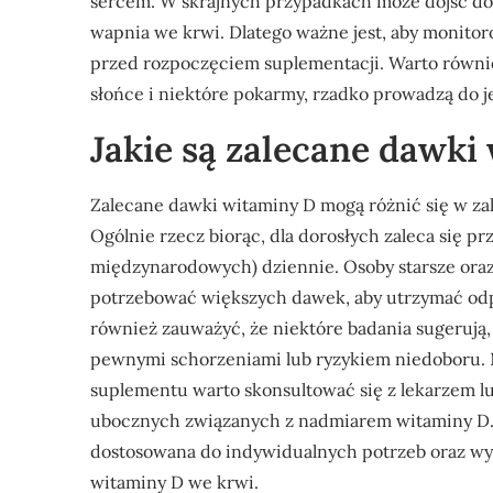
sercem. W skrajnych przypadkach może dojść d
wapnia we krwi. Dlatego ważne jest, aby monitor
przed rozpoczęciem suplementacji. Warto również
słońce i niektóre pokarmy, rzadko prowadzą do j
Jakie są zalecane dawki
Zalecane dawki witaminy D mogą różnić się w zal
Ogólnie rzecz biorąc, dla dorosłych zaleca się p
międzynarodowych) dziennie. Osoby starsze oraz
potrzebować większych dawek, aby utrzymać odp
również zauważyć, że niektóre badania sugerują,
pewnymi schorzeniami lub ryzykiem niedoboru. 
suplementu warto skonsultować się z lekarzem l
ubocznych związanych z nadmiarem witaminy D
dostosowana do indywidualnych potrzeb oraz wy
witaminy D we krwi.