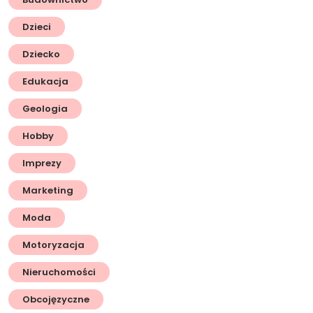
Dzieci
Dziecko
Edukacja
Geologia
Hobby
Imprezy
Marketing
Moda
Motoryzacja
Nieruchomości
Obcojęzyczne