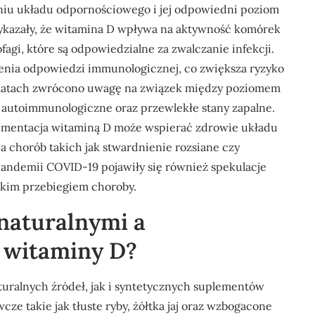
niu układu odpornościowego i jej odpowiedni poziom
wykazały, że witamina D wpływa na aktywność komórek
fagi, które są odpowiedzialne za zwalczanie infekcji.
enia odpowiedzi immunologicznej, co zwiększa ryzyko
ch latach zwrócono uwagę na związek między poziomem
 autoimmunologiczne oraz przewlekłe stany zapalne.
lementacja witaminą D może wspierać zdrowie układu
 chorób takich jak stwardnienie rozsiane czy
andemii COVID-19 pojawiły się również spekulacje
żkim przebiegiem choroby.
 naturalnymi a
 witaminy D?
uralnych źródeł, jak i syntetycznych suplementów
ze takie jak tłuste ryby, żółtka jaj oraz wzbogacone