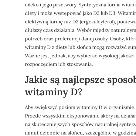
mleko i jego przetwory. Syntetyczna forma witam
diety i może występować jako D2 lub D3. Witamina
efektywną formę niż D2 (ergokalcyferol), poniew
dłuższy czas działania. Wybór między naturalnym
potrzeb oraz preferencji danej osoby. Osoby, któ
witaminy D z diety lub słońca mogą rozważyć su
Ważne jest jednak, aby wybierać wysokiej jakośc
rozpoczęciem ich stosowania.
Jakie są najlepsze spos
witaminy D?
Aby zwiększyć poziom witaminy D w organizmie, w
Przede wszystkim eksponowanie skóry na działan
najskuteczniejszych sposobów naturalnej syntezy 
minut dziennie na słońcu, szczególnie w godzin