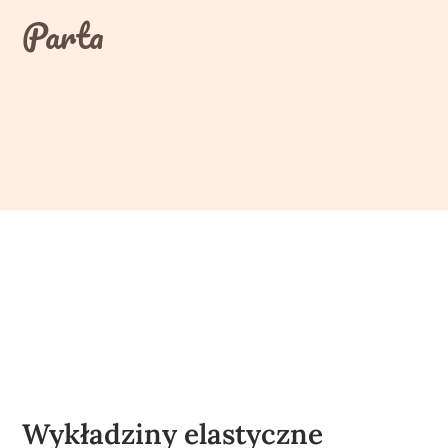
Skip
Parta
to
content
Wykładziny elastyczne