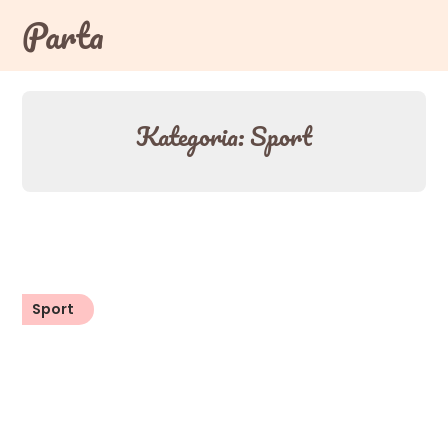
Skip
Parta
to
content
Kategoria:
Sport
Sport