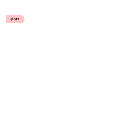
Sport