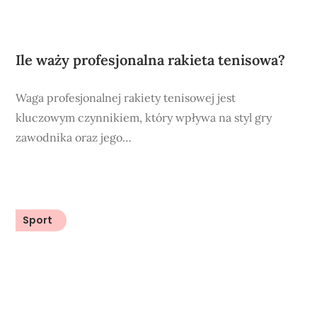
Ile waży profesjonalna rakieta tenisowa?
Waga profesjonalnej rakiety tenisowej jest
kluczowym czynnikiem, który wpływa na styl gry
zawodnika oraz jego…
Sport