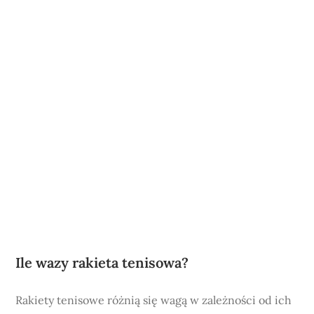
Ile wazy rakieta tenisowa?
Rakiety tenisowe różnią się wagą w zależności od ich