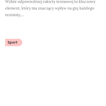
Wybór odpowiedniej rakiety tenisowej to kluczowy
element, który ma znaczący wpływ na grę każdego
tenisisty,…
Sport