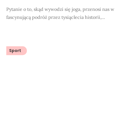
Pytanie o to, skąd wywodzi się joga, przenosi nas w
fascynującą podróż przez tysiąclecia historii,…
Sport