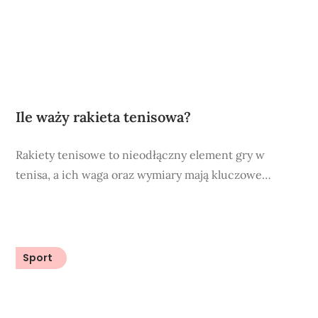
Ile waży rakieta tenisowa?
Rakiety tenisowe to nieodłączny element gry w
tenisa, a ich waga oraz wymiary mają kluczowe…
Sport