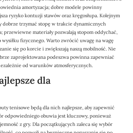
dpowiednia amortyzacja; dobre modele powinny
jsza ryzyko kontuzji stawów oraz kręgosłupa. Kolejnym
ny dobrze trzymać stopę w trakcie dynamicznych
ja; przewiewne materiały pozwalają stopom oddychać,
go wysiłku fizycznego. Warto zwrócić uwagę na wagę
anie się po korcie i zwiększają naszą mobilność. Nie
obrze zaprojektowana podeszwa powinna zapewniać
iezależnie od warunków atmosferycznych.
ajlepsze dla
 buty tenisowe będą dla nich najlepsze, aby zapewnić
bór odpowiedniego obuwia jest kluczowy, ponieważ
emność z gry. Dla początkujących zaleca się wybór
bilność, co pozwoli na bezpieczne poruszanie się po