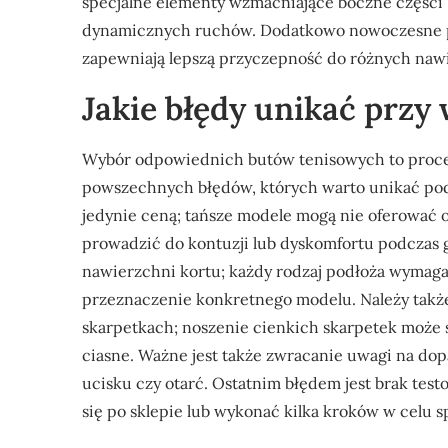
specjalne elementy wzmacniające boczne części 
dynamicznych ruchów. Dodatkowo nowoczesne po
zapewniają lepszą przyczepność do różnych nawi
Jakie błędy unikać prz
Wybór odpowiednich butów tenisowych to proces 
powszechnych błędów, których warto unikać podc
jedynie ceną; tańsze modele mogą nie oferować
prowadzić do kontuzji lub dyskomfortu podczas 
nawierzchni kortu; każdy rodzaj podłoża wymaga
przeznaczenie konkretnego modelu. Należy tak
skarpetkach; noszenie cienkich skarpetek może s
ciasne. Ważne jest także zwracanie uwagi na do
ucisku czy otarć. Ostatnim błędem jest brak te
się po sklepie lub wykonać kilka kroków w celu 