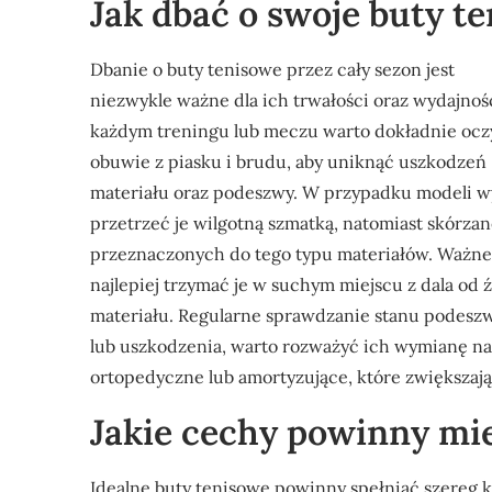
Jak dbać o swoje buty t
Dbanie o buty tenisowe przez cały sezon jest
niezwykle ważne dla ich trwałości oraz wydajnośc
każdym treningu lub meczu warto dokładnie ocz
obuwie z piasku i brudu, aby uniknąć uszkodzeń
materiału oraz podeszwy. W przypadku modeli w
przetrzeć je wilgotną szmatką, natomiast skórz
przeznaczonych do tego typu materiałów. Ważn
najlepiej trzymać je w suchym miejscu z dala od 
materiału. Regularne sprawdzanie stanu podeszwy
lub uszkodzenia, warto rozważyć ich wymianę na
ortopedyczne lub amortyzujące, które zwiększają
Jakie cechy powinny mie
Idealne buty tenisowe powinny spełniać szereg 