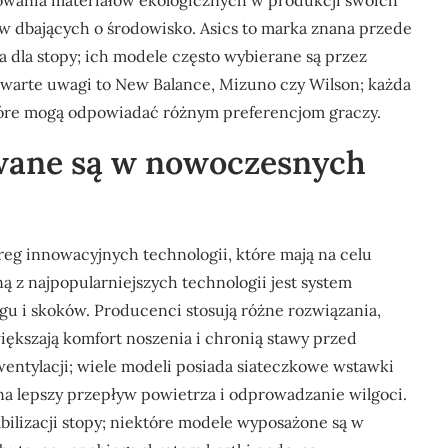
sowania materiałów ekologicznych w produkcji swoich
ów dbających o środowisko. Asics to marka znana przede
a dla stopy; ich modele często wybierane są przez
warte uwagi to New Balance, Mizuno czy Wilson; każda
które mogą odpowiadać różnym preferencjom graczy.
owane są w nowoczesnych
g innowacyjnych technologii, które mają na celu
ą z najpopularniejszych technologii jest system
gu i skoków. Producenci stosują różne rozwiązania,
większają komfort noszenia i chronią stawy przed
 wentylacji; wiele modeli posiada siateczkowe wstawki
 na lepszy przepływ powietrza i odprowadzanie wilgoci.
ilizacji stopy; niektóre modele wyposażone są w