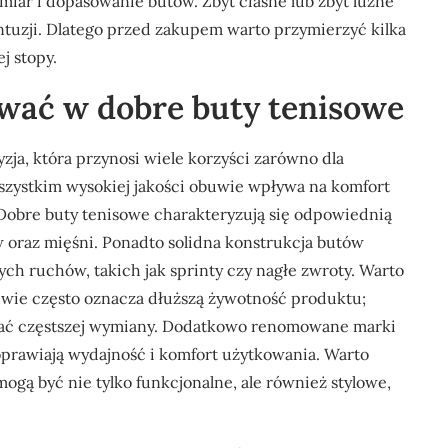
miar i dopasowanie butów. Zbyt ciasne lub zbyt luźne
tuzji. Dlatego przed zakupem warto przymierzyć kilka
j stopy.
wać w dobre buty tenisowe
yzja, która przynosi wiele korzyści zarówno dla
wszystkim wysokiej jakości obuwie wpływa na komfort
. Dobre buty tenisowe charakteryzują się odpowiednią
w oraz mięśni. Ponadto solidna konstrukcja butów
h ruchów, takich jak sprinty czy nagłe zwroty. Warto
wie często oznacza dłuższą żywotność produktu;
gać częstszej wymiany. Dodatkowo renomowane marki
oprawiają wydajność i komfort użytkowania. Warto
ogą być nie tylko funkcjonalne, ale również stylowe,
.