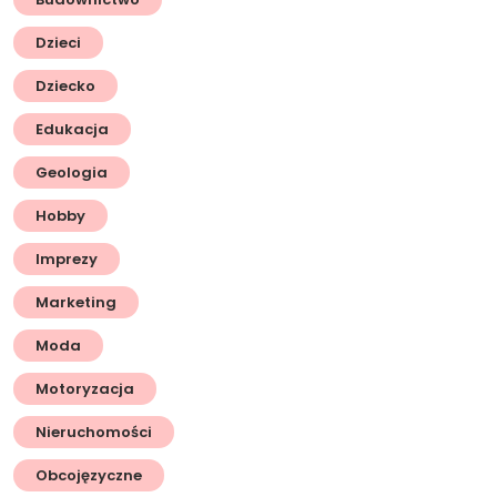
Dzieci
Dziecko
Edukacja
Geologia
Hobby
Imprezy
Marketing
Moda
Motoryzacja
Nieruchomości
Obcojęzyczne