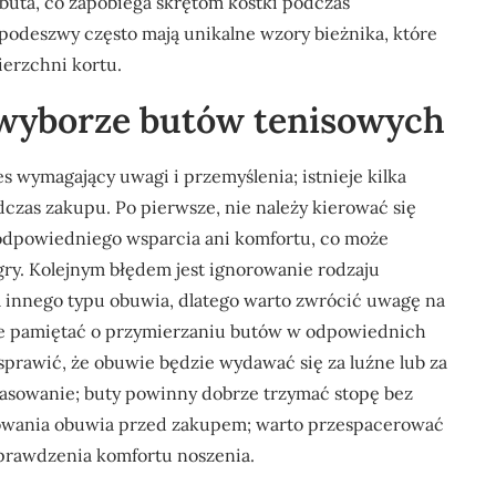
buta, co zapobiega skrętom kostki podczas
deszwy często mają unikalne wzory bieżnika, które
erzchni kortu.
y wyborze butów tenisowych
wymagający uwagi i przemyślenia; istnieje kilka
zas zakupu. Po pierwsze, nie należy kierować się
 odpowiedniego wsparcia ani komfortu, co może
gry. Kolejnym błędem jest ignorowanie rodzaju
 innego typu obuwia, dlatego warto zwrócić uwagę na
że pamiętać o przymierzaniu butów w odpowiednich
prawić, że obuwie będzie wydawać się za luźne lub za
pasowanie; buty powinny dobrze trzymać stopę bez
stowania obuwia przed zakupem; warto przespacerować
sprawdzenia komfortu noszenia.