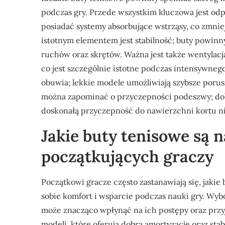
podczas gry. Przede wszystkim kluczowa jest o
posiadać systemy absorbujące wstrząsy, co zmnie
istotnym elementem jest stabilność; buty powin
ruchów oraz skrętów. Ważna jest także wentylac
co jest szczególnie istotne podczas intensywne
obuwia; lekkie modele umożliwiają szybsze porusz
można zapominać o przyczepności podeszwy; d
doskonałą przyczepność do nawierzchni kortu n
Jakie buty tenisowe są n
początkujących graczy
Początkowi gracze często zastanawiają się, jakie
sobie komfort i wsparcie podczas nauki gry. Wy
może znacząco wpłynąć na ich postępy oraz przyj
modeli, które oferują dobrą amortyzację oraz sta