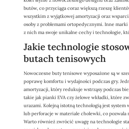
kolei słynie z nowoczesnego designu oraz zasto
butów, co przyciąga coraz większą rzeszę klient
wszystkim z wyjątkowej amortyzacji oraz wsparci
osoby z problemami ortopedycznymi. Inne marki 
z nich ma swoje unikalne cechy i technologie, 
Jakie technologie stos
butach tenisowych
Nowoczesne buty tenisowe wyposażone są w szere
poprawę komfortu i wydajności podczas gry. Jedn
amortyzacji, który redukuje wstrząsy podczas bie
takie jak pianki EVA czy żelowe wkładki, które z
urazami. Kolejną istotną technologią jest system
lub perforacje w materiale cholewki, co pozwala
Warto również zwrócić uwagę na technologie stab