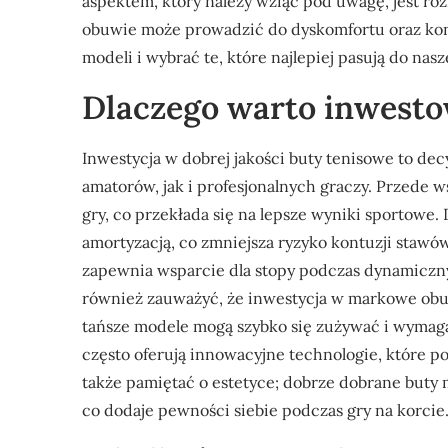
aspektem, który należy wziąć pod uwagę, jest roz
obuwie może prowadzić do dyskomfortu oraz kon
modeli i wybrać te, które najlepiej pasują do nasze
Dlaczego warto inwesto
Inwestycja w dobrej jakości buty tenisowe to dec
amatorów, jak i profesjonalnych graczy. Przede 
gry, co przekłada się na lepsze wyniki sportowe
amortyzacją, co zmniejsza ryzyko kontuzji stawó
zapewnia wsparcie dla stopy podczas dynamicznyc
również zauważyć, że inwestycja w markowe obu
tańsze modele mogą szybko się zużywać i wyma
często oferują innowacyjne technologie, które p
także pamiętać o estetyce; dobrze dobrane buty m
co dodaje pewności siebie podczas gry na korcie