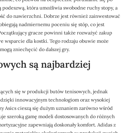
ą podeszwą, która umożliwia swobodne ruchy stopy, a
ć do nawierzchni. Dobrze jest również zainwestować
biegają nadmiernemu poceniu się stóp, co jest
 Początkujący gracze powinni także rozważyć zakup
e wsparcie dla kostki. Tego rodzaju obuwie może
mogą zniechęcić do dalszej gry.
owych są najbardziej
jących się w produkcji butów tenisowych, jednak
ji dzięki innowacyjnym technologiom oraz wysokiej
 czy Asics cieszą się dużym uznaniem zarówno wśród
eruje szeroką gamę modeli dostosowanych do różnych
amortyzacyjne zapewniają doskonały komfort. Adidas z