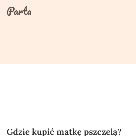
Skip
Parta
to
content
Gdzie kupić matkę pszczelą?