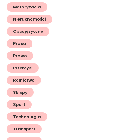
Motoryzacja
Nieruchomości
Obcojęzyczne
Praca
Prawo
Przemysł
Rolnictwo
Sklepy
Sport
Technologia
Transport