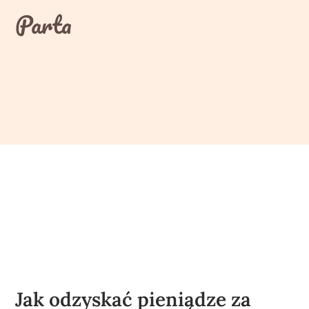
Skip
Parta
to
content
Jak odzyskać pieniądze za