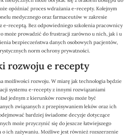
ek medycznych może borykać się z brakiem dostępu do
że opóźniać proces wdrażania e-recepty. Kolejnym
onelu medycznego oraz farmaceutów w zakresie
 z e-receptą. Bez odpowiedniego szkolenia pracownicy
o może prowadzić do frustracji zarówno u nich, jak i u
nienia bezpieczeństwa danych osobowych pacjentów,
gorystycznych norm ochrony prywatności.
ki rozwoju e recepty
na możliwości rozwoju. W miarę jak technologia będzie
racji systemu e-recepty z innymi rozwiązaniami
kład jednym z kierunków rozwoju może być
 danych związanych z przepisywaniem leków oraz ich
podejmować bardziej świadome decyzje dotyczące
lnych może przyczynić się do jeszcze łatwiejszego
 o ich zażywaniu. Możliwe jest również rozszerzenie