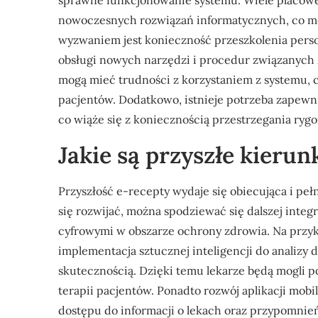
sprawne funkcjonowanie systemu. Wiele placów
nowoczesnych rozwiązań informatycznych, co mo
wyzwaniem jest konieczność przeszkolenia pers
obsługi nowych narzędzi i procedur związanych
mogą mieć trudności z korzystaniem z systemu, c
pacjentów. Dodatkowo, istnieje potrzeba zapew
co wiąże się z koniecznością przestrzegania ry
Jakie są przyszłe kierun
Przyszłość e-recepty wydaje się obiecująca i peł
się rozwijać, można spodziewać się dalszej integ
cyfrowymi w obszarze ochrony zdrowia. Na przy
implementacja sztucznej inteligencji do analizy
skutecznością. Dzięki temu lekarze będą mogli 
terapii pacjentów. Ponadto rozwój aplikacji mobi
dostępu do informacji o lekach oraz przypomnień