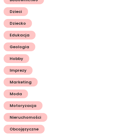
Dzieci
Dziecko
Edukacja
Geologia
Hobby
Imprezy
Marketing
Moda
Motoryzacja
Nieruchomości
Obcojęzyczne