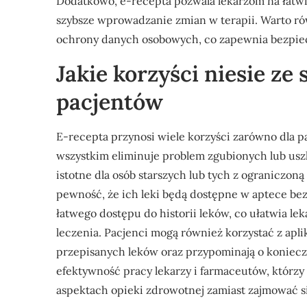
Dodatkowo, e-recepta pozwala lekarzom na łatwie
szybsze wprowadzanie zmian w terapii. Warto ró
ochrony danych osobowych, co zapewnia bezpiec
Jakie korzyści niesie ze 
pacjentów
E-recepta przynosi wiele korzyści zarówno dla pa
wszystkim eliminuje problem zgubionych lub usz
istotne dla osób starszych lub tych z ograniczon
pewność, że ich leki będą dostępne w aptece bez
łatwego dostępu do historii leków, co ułatwia l
leczenia. Pacjenci mogą również korzystać z apli
przepisanych leków oraz przypominają o koniecz
efektywność pracy lekarzy i farmaceutów, którz
aspektach opieki zdrowotnej zamiast zajmować s