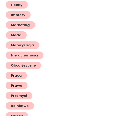
Hobby
Imprezy
Marketing
Moda
Motoryzacja
Nieruchomości
Obcojęzyczne
Praca
Prawo
Przemysł
Rolnictwo
Sklepy